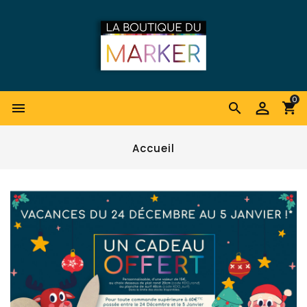
0


Accueil