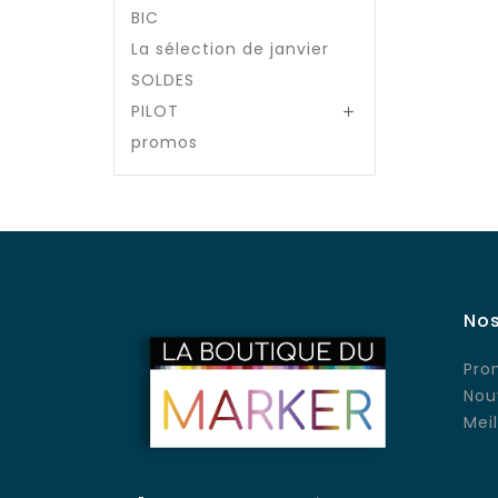
BIC
La sélection de janvier
SOLDES
PILOT

promos
Nos
Pro
Nou
Mei