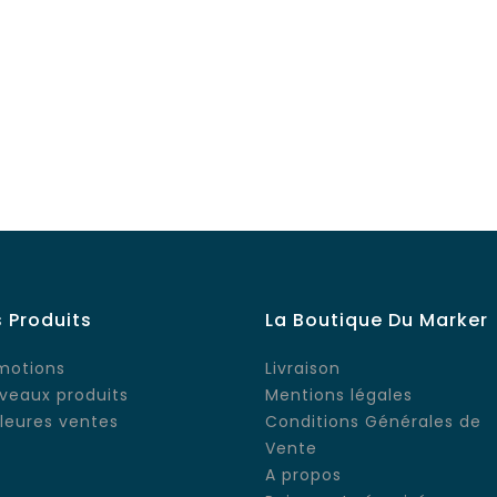
 Produits
La Boutique Du Marker
motions
Livraison
veaux produits
Mentions légales
lleures ventes
Conditions Générales de
Vente
A propos