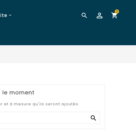
0

ite
r le moment
ur et à mesure qu'ils seront ajoutés.
