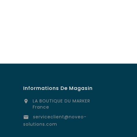
Informations De Magasin
LA BOUTIQUE DU MARKER

France
serviceclient@noveo-

solutions.com