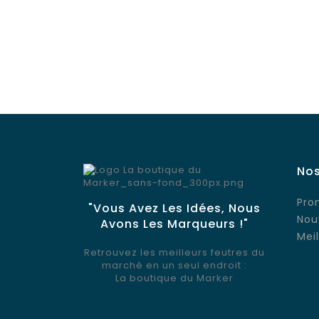
Nos
Pro
"Vous Avez Les Idées, Nous
Nou
Avons Les Marqueurs !"
Mei
Retrouvez les meilleurs feutres du
marché en un seul endroit :
La boutique du Marker