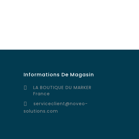
Informations De Magasin
LA BOUTIQUE DU MARKER

France
serviceclient@noveo-

solutions.com