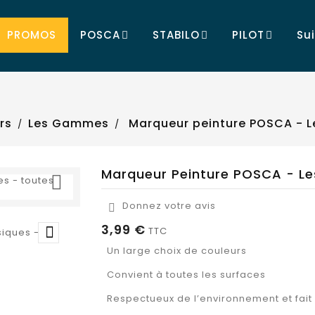
PROMOS
POSCA
STABILO
PILOT
Su
rs
Les Gammes
Marqueur peinture POSCA - L
Marqueur Peinture POSCA - Le

Donnez votre avis

3,99 €

TTC
Un large choix de couleurs
Convient à toutes les surfaces
Respectueux de l’environnement et fait