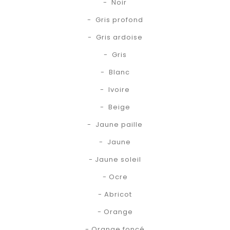
- Noir
- Gris profond
- Gris ardoise
- Gris
- Blanc
- Ivoire
- Beige
- Jaune paille
- Jaune
- Jaune soleil
- Ocre
- Abricot
- Orange
- Orange foncé