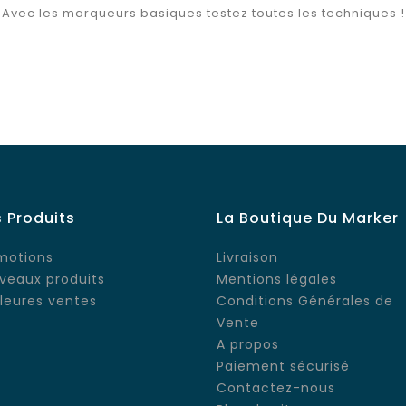
Avec les marqueurs basiques testez toutes les techniques !
 Produits
La Boutique Du Marker
motions
Livraison
veaux produits
Mentions légales
lleures ventes
Conditions Générales de
Vente
A propos
Paiement sécurisé
Contactez-nous