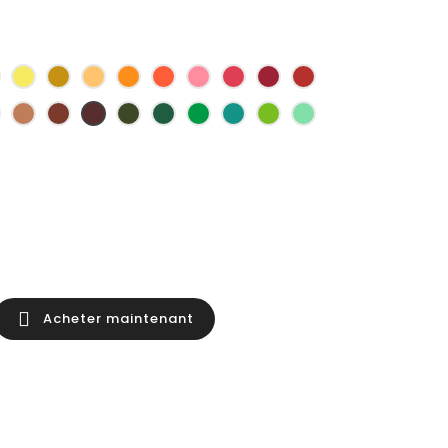
s
ne
Jaune
Jaune
ocre
Abricot
Orange
Orange
Corail
Rouge
Rouge
Rouge
e
Soleil
Fonce
Fonce
Rubis
Lie
Marron
Marron
Marron
Vert
Vert
Vert
Vert
Vert
Vert
de
Cacao
Fonce
Kaki
Anglais
Fonce
Emeraude
Pomme
Clair
vin
se

Acheter maintenant