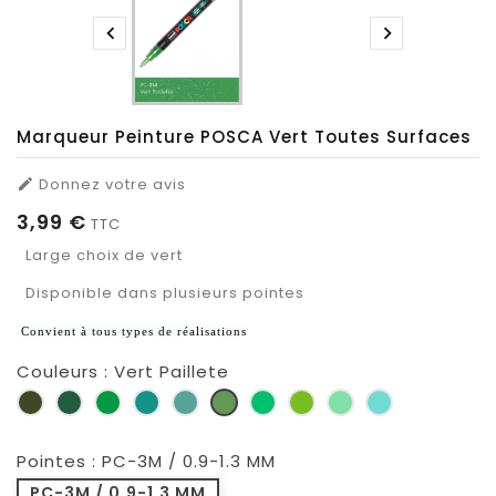


Marqueur Peinture POSCA Vert Toutes Surfaces
Donnez votre avis

3,99 €
TTC
Large choix de vert
Disponible dans plusieurs pointes
 Convient à tous types de réalisations
Couleurs : Vert Paillete
Vert
Vert
Vert
Vert
Vert
Vert
Vert
Vert
Vert
Vert
Kaki
Anglais
Fonce
Emeraude
Metal
Paillete
Fluo
Pomme
Clair
D’eau
Pointes : PC-3M / 0.9-1.3 MM
PC-3M / 0.9-1.3 MM