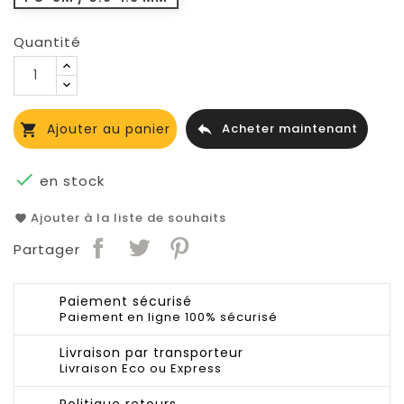
Quantité
Ajouter au panier
Acheter maintenant



en stock
Ajouter à la liste de souhaits
favorite
Partager
Paiement sécurisé
Paiement en ligne 100% sécurisé
Livraison par transporteur
Livraison Eco ou Express
Politique retours